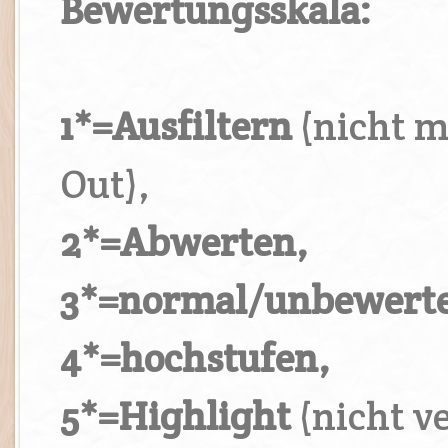
Bewertungsskala:
1*=Ausfiltern
(nicht m
Out),
2*=Abwerten,
3*=normal/unbewerte
4*=hochstufen,
5*=Highlight
(nicht v