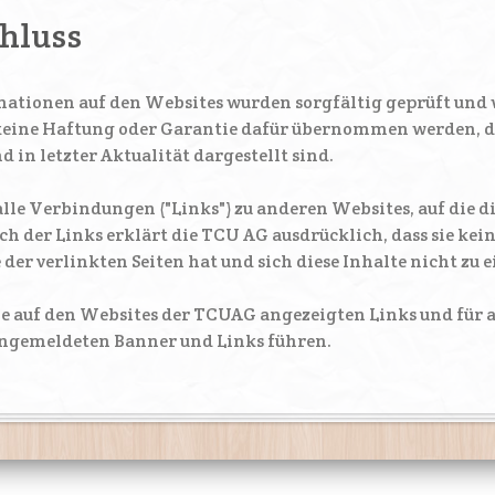
hluss
rmationen auf den Websites wurden sorgfältig geprüft un
 keine Haftung oder Garantie dafür übernommen werden, da
nd in letzter Aktualität dargestellt sind.
 alle Verbindungen ("Links") zu anderen Websites, auf die d
h der Links erklärt die TCU AG ausdrücklich, dass sie keine
 der verlinkten Seiten hat und sich diese Inhalte nicht zu 
lle auf den Websites der TCUAG angezeigten Links und für al
angemeldeten Banner und Links führen.