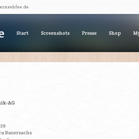
fernsehfee.de
e
Start
Screenshots
Presse
Shop
My
nik-AG
139
ra Bauersachs