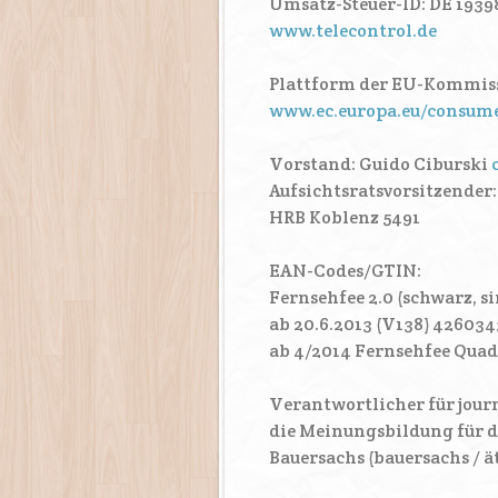
Umsatz-Steuer-ID: DE 1939
www.telecontrol.de
Plattform der EU-Kommiss
www.ec.europa.eu/consum
Vorstand: Guido Ciburski
Aufsichtsratsvorsitzender
HRB Koblenz 5491
EAN-Codes/GTIN:
Fernsehfee 2.0 (schwarz, s
ab 20.6.2013 (V138) 42603
ab 4/2014 Fernsehfee Quad
Verantwortlicher für journ
die Meinungsbildung für d
Bauersachs (bauersachs / ät