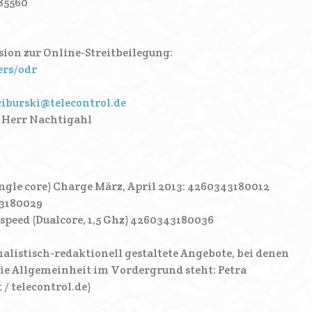
85560
ion zur Online-Streitbeilegung:
ers/odr
ciburski@telecontrol.de
: Herr Nachtigahl
ingle core) Charge März, April 2013: 4260343180012
43180029
speed (Dualcore, 1,5 Ghz) 4260343180036
alistisch-redaktionell gestaltete Angebote, bei denen
ie Allgemeinheit im Vordergrund steht: Petra
 / telecontrol.de)